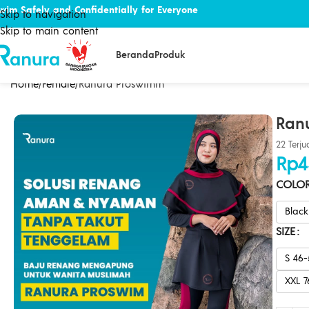
wim Safely and Confidentially for Everyone
Skip to navigation
Skip to main content
Beranda
Produk
Home
Female
Ranura Proswimm
Ran
22 Terju
Rp
4
COLO
Blac
SIZE
S 46
XXL 