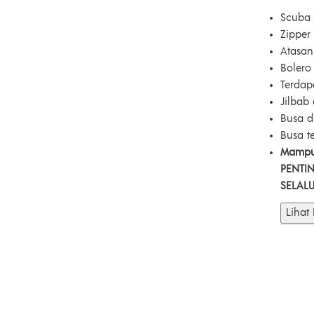
Scuba 
Zippe
Atasan
Bolero
Terdap
Jilbab
Busa d
Busa t
Mampu
PENTING
SELAL
Lihat