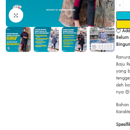
Click to enlarge
Add 
Belum 
Bingun
Ranura
Baju R
yang b
tengge
deh ka
nya 😍
Bahan 
Karakte
Spesifi