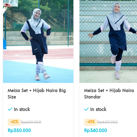
Meiza Set + Hijab Naira Big
Meiza Set + Hijab Naira
Size
Standar
In stock
In stock
Rp
600.000
Rp
600.000
-42%
-43%
Rp
350.000
Rp
340.000