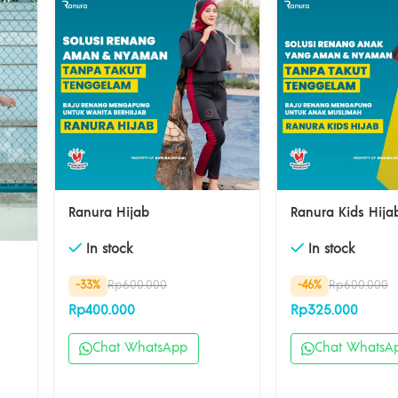
Ranura Hijab
Ranura Kids Hija
In stock
In stock
Rp
600.000
Rp
600.000
-33%
-46%
Rp
400.000
Rp
325.000
Chat WhatsApp
Chat WhatsA