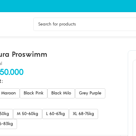
ura Proswimm
al
50.000
R
k Maroon
Black Pink
Black Milo
Grey Purple
-50kg
M 50-60kg
L 60-67kg
XL 68-75kg
76-83kg