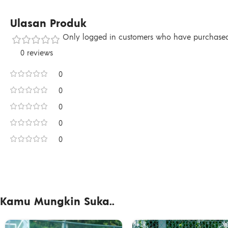
Ulasan Produk
Only logged in customers who have purchased 
0 reviews
0
0
0
0
0
Kamu Mungkin Suka..