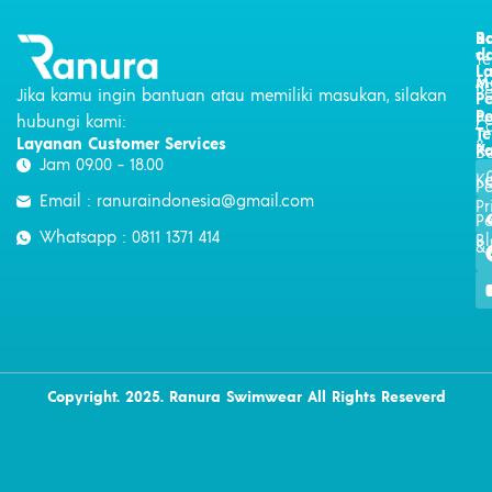
R
B
d
T
L
M
K
P
Jika kamu ingin bantuan atau memiliki masukan, silakan
P
P
P
hubungi kami:
C
T
Layanan Customer Services
&
K
Be
Jam 09.00 - 18.00
Ke
P
Email : ranuraindonesia@gmail.com
Pr
P
Whatsapp : 0811 1371 414
B
&
Copyright. 2025. Ranura Swimwear All Rights Reseverd