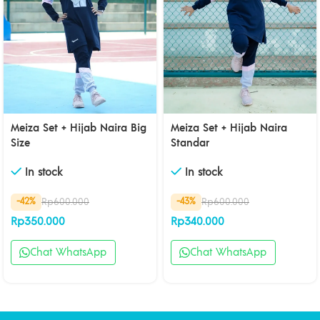
Meiza Set + Hijab Naira Big
Meiza Set + Hijab Naira
Size
Standar
In stock
In stock
Rp
600.000
Rp
600.000
-42%
-43%
Rp
350.000
Rp
340.000
Chat WhatsApp
Chat WhatsApp