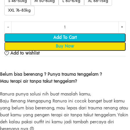
S 46-50kg
M 50-60kg
L 60-67kg
XL 68-75kg
XXL 76-83kg
Add To Cart
Buy Now
Add to wishlist
Belum bisa berenang ? Punya trauma tenggelam ?
Mau terapi air tanpa takut tenggelam?
Ranura punya solusi nih buat masalah kamu,
Baju Renang Mengapung Ranura ini cocok banget buat kamu
yang belum bisa berenang, mau lepas dari trauma renang atau
buat kamu yang pengen terapi air tanpa takut tenggelam. Yakin
deh kalau pakai outfit ini kamu jadi tambah percaya diri
berenang nya 😍